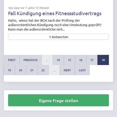
Von
Gast
vor 7 Jahre 12 Monate
Fall Kündigung eines Fitnessstudivertrags
Hallo, wieso hat der BGH nach der Prüfung der
außerordentlichen Kündigung noch eine Umdeutung geprüft?
Kann man die außerordentliche nich...
1
Antworten
FIRST
PREVIOUS
…
14
15
16
17
18
19
20
21
22
…
NEXT
LAST
Eigene Frage stellen