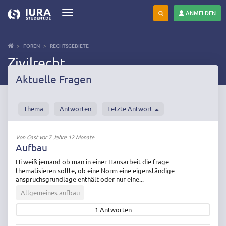
ANMELDEN
Toggle
navigation
Direkt
zum
FOREN
RECHTSGEBIETE
Inhalt
Zivilrecht
Aktuelle Fragen
Thema
Antworten
Letzte Antwort
Von
Gast
vor 7 Jahre 12 Monate
Aufbau
Hi weiß jemand ob man in einer Hausarbeit die frage
thematisieren sollte, ob eine Norm eine eigenständige
anspruchsgrundlage enthält oder nur eine...
Allgemeines aufbau
1
Antworten